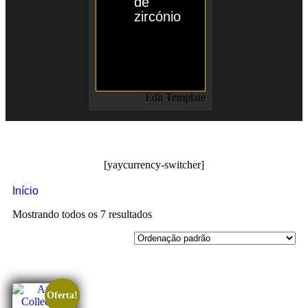
de
zircónio
Entrar em
contato
Edit Template
Selecciona tu moneda:
[yaycurrency-switcher]
Início
/ Anatomias
Mostrando todos os 7 resultados
Oferta!