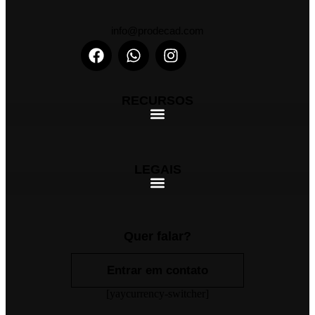
info@prodecad.com
RECURSOS
LEGAIS
Quer falar?
Entrar em contato
[yaycurrency-switcher]