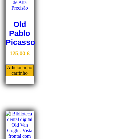
Old
Pablo
Picasso
125,00
€
Adicionar ao
carrinho