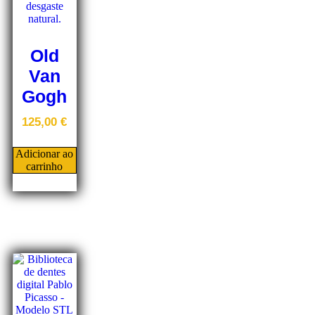
Old
Van
Gogh
125,00
€
Adicionar ao
carrinho