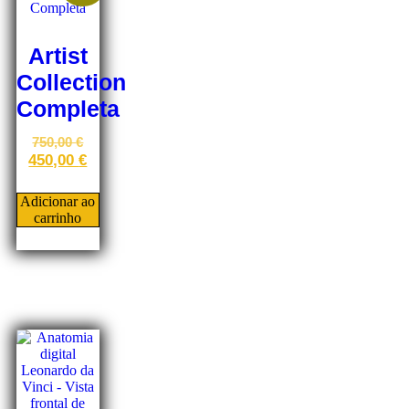
Artist
Collection
Completa
750,00
€
450,00
€
Adicionar ao
carrinho