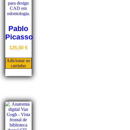
Pablo
Picasso
125,00
€
Adicionar ao
carrinho