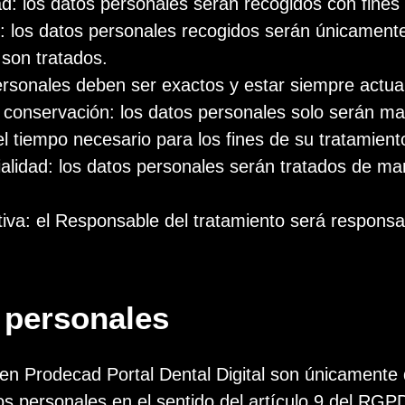
idad: los datos personales serán recogidos con fines
s: los datos personales recogidos serán únicament
 son tratados.
personales deben ser exactos y estar siempre actua
de conservación: los datos personales solo serán m
el tiempo necesario para los fines de su tratamient
cialidad: los datos personales serán tratados de m
tiva: el Responsable del tratamiento será responsa
 personales
en Prodecad Portal Dental Digital son únicamente d
os personales en el sentido del artículo 9 del RGP